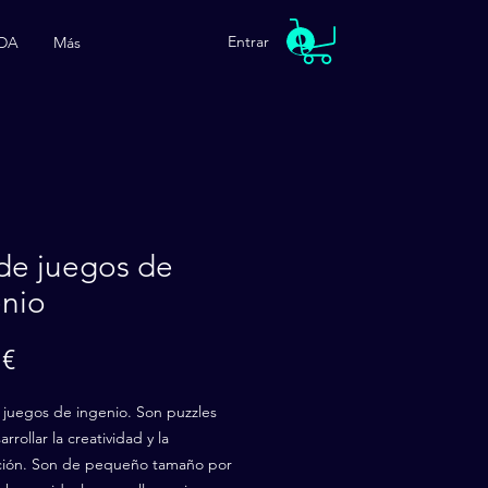
Entrar
DA
Más
de juegos de
enio
Precio
 €
 juegos de ingenio. Son puzzles
rrollar la creatividad y la
ción. Son de pequeño tamaño por