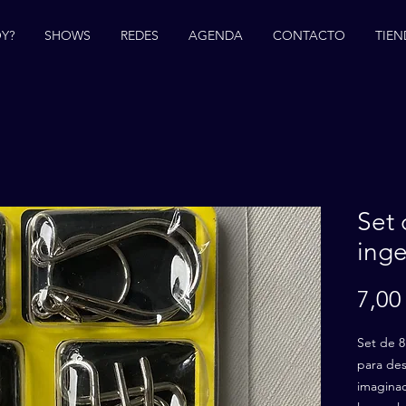
Y?
SHOWS
REDES
AGENDA
CONTACTO
TIEN
Set 
ing
7,00
Set de 8
para desa
imagina