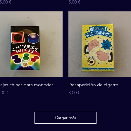
recio
Precio
5,00 €
5,00 €
Vista rápida
Vista rápida
ajas chinas para monedas
Desaparición de cigarro
recio
Precio
,00 €
3,00 €
Cargar más