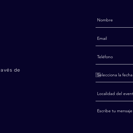
ÁS
ravés de