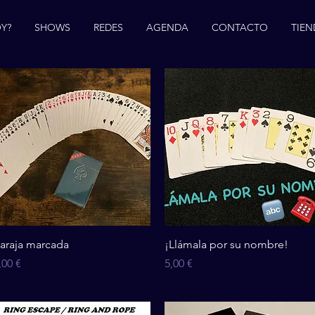
Y?
SHOWS
REDES
AGENDA
CONTACTO
TIEN
Vista rápida
Vista rápida
araja marcada
¡Llámala por su nombre!
recio
Precio
,00 €
5,00 €