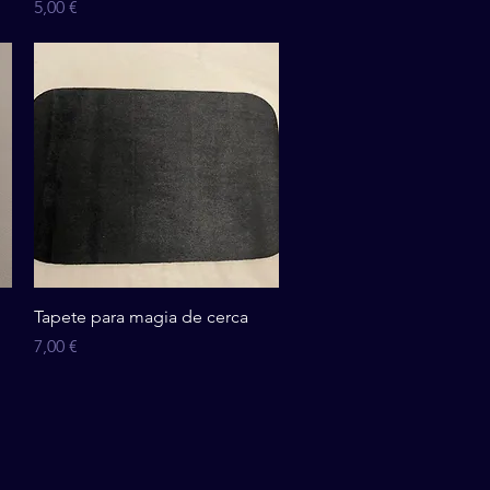
Precio
5,00 €
Vista rápida
Tapete para magia de cerca
Precio
7,00 €