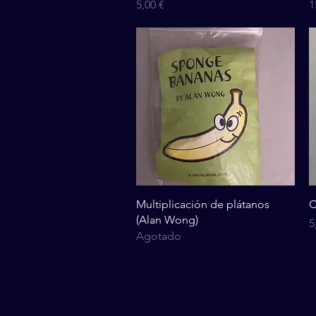
Precio
P
5,00 €
1
Vista rápida
Multiplicación de plátanos
C
(Alan Wong)
P
5
Agotado