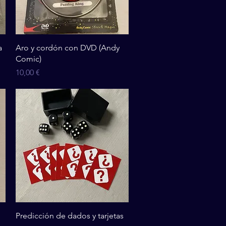
Vista rápida
a
Aro y cordón con DVD (Andy
Comic)
Precio
10,00 €
Vista rápida
Predicción de dados y tarjetas