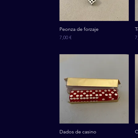
Vista rápida
Peonza de forzaje
T
Precio
P
7,00 €
7
Vista rápida
Dados de casino
C