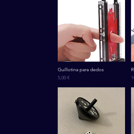
Vista rápida
Guillotina para dedos
R
Precio
P
5,00 €
1