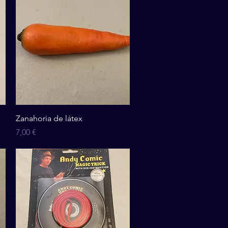
Vista rápida
Zanahoria de látex
Precio
7,00 €