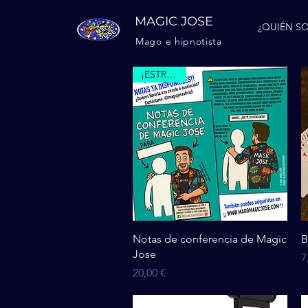
MAGIC JOSE
¿QUIÉN SO
Mago e hipnotista
¡ESTRENO!
Vista rápida
Notas de conferencia de Magic
B
Jose
P
7
Precio
20,00 €