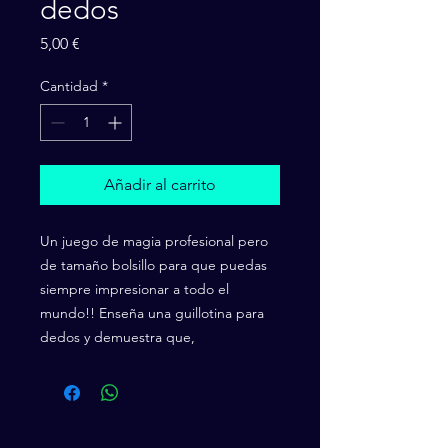
dedos
Precio
5,00 €
Cantidad
*
Añadir al carrito
Un juego de magia profesional pero
de tamaño bolsillo para que puedas
siempre impresionar a todo el
mundo!! Enseña una guillotina para
dedos y demuestra que,
efectivamente, es capaz de cortar una
zanahoria, un guisante,… Tras esto,
pide al espectador que meta su dedo
e imagínate las risas y demás