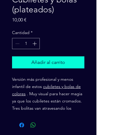
(plateados)
Precio
10,00 €
Cantidad
*
Añadir al carrito
Versión más profesional y menos
infantil de estos
cubiletes y bolas de
colores
. Muy visual para hacer magia
ya que los cubiletes están cromados.
Tres bolitas van atravesando los
cubiletes y viajando de unos a otros.
Una rutina muy chula para hacer a
cualquier público y muy sencilla de