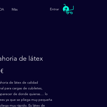
Entrar
DA
Más
horia de látex
Precio
 €
horia de látex de calidad
nal para cargas de cubiletes,
aparecer de donde quieras.... lo
ees ya que se pliega muy pequeña
pliega muy rápido. Es látex de