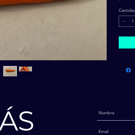
calidad 
Cantida
ÁS