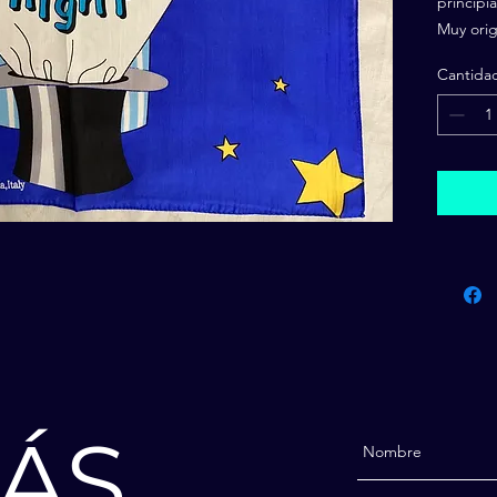
principi
Muy orig
Cantida
ÁS