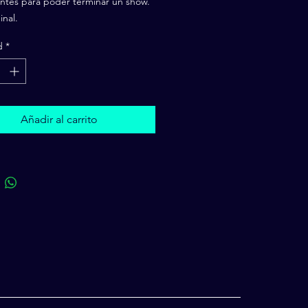
antes para poder terminar un show.
inal.
d
*
Añadir al carrito