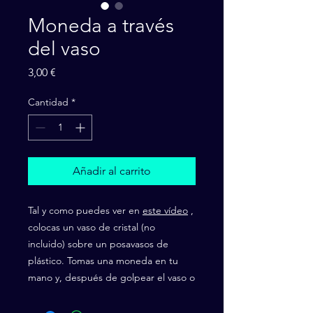
Moneda a través
del vaso
Precio
3,00 €
Cantidad
*
Añadir al carrito
Tal y como puedes ver en
este vídeo
,
colocas un vaso de cristal (no
incluido) sobre un posavasos de
plástico. Tomas una moneda en tu
mano y, después de golpear el vaso o
el posavasos, la moneda atraviesa
todos los sólidos y aparece dentro del