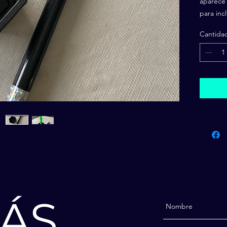
aparece 
para inc
Cantida
ÁS