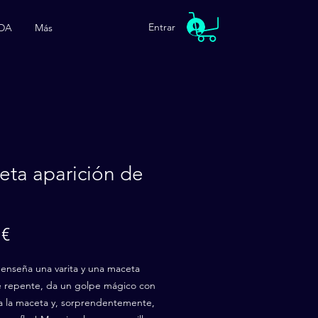
Entrar
DA
Más
ta aparición de
Precio
 €
enseña una varita y una maceta
e repente, da un golpe mágico con
a a la maceta y, sorprendentemente,