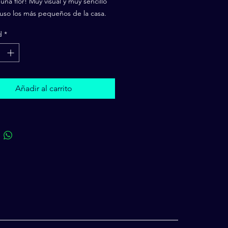
una flor! Muy visual y muy sencillo
luso los más pequeños de la casa.
d
*
Añadir al carrito