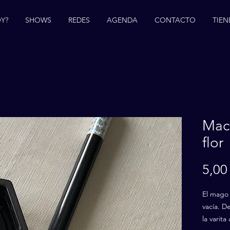
Y?
SHOWS
REDES
AGENDA
CONTACTO
TIEN
Mace
flor
5,00
El mago 
vacía. D
la varit